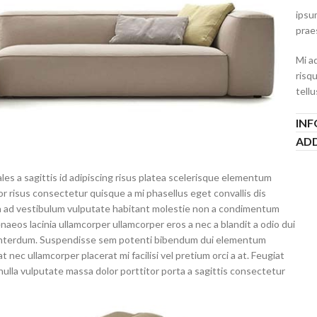
ipsum
prae
Mi ad
risqu
tellu
INF
ADD
s a sagittis id adipiscing risus platea scelerisque elementum
 risus consectetur quisque a mi phasellus eget convallis dis
 ad vestibulum vulputate habitant molestie non a condimentum
eos lacinia ullamcorper ullamcorper eros a nec a blandit a odio dui
m interdum. Suspendisse sem potenti bibendum dui elementum
t nec ullamcorper placerat mi facilisi vel pretium orci a at. Feugiat
 nulla vulputate massa dolor porttitor porta a sagittis consectetur