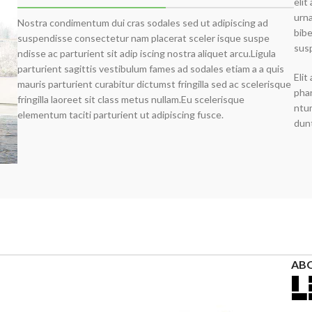
elit
urna
Nostra condimentum dui cras sodales sed ut adipiscing ad
bibe
suspendisse consectetur nam placerat sceler isque suspe
susp
ndisse ac parturient sit adip iscing nostra aliquet arcu.Ligula
parturient sagittis vestibulum fames ad sodales etiam a a quis
Elit
mauris parturient curabitur dictumst fringilla sed ac scelerisque
phar
fringilla laoreet sit class metus nullam.Eu scelerisque
ntum
elementum taciti parturient ut adipiscing fusce.
dunt
AB