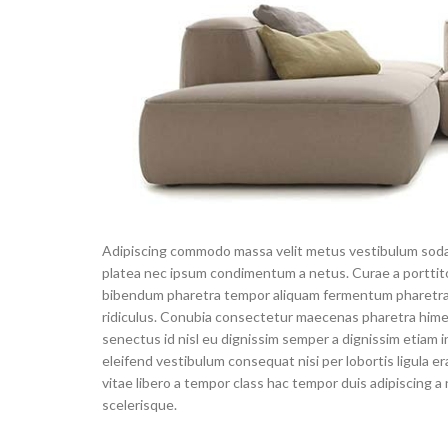
Adipiscing commodo massa velit metus vestibulum sodale
platea nec ipsum condimentum a netus. Curae a porttitor
bibendum pharetra tempor aliquam fermentum pharetra
ridiculus. Conubia consectetur maecenas pharetra himena
senectus id nisl eu dignissim semper a dignissim etia
eleifend vestibulum consequat nisi per lobortis ligula era
vitae libero a tempor class hac tempor duis adipiscing a
scelerisque.