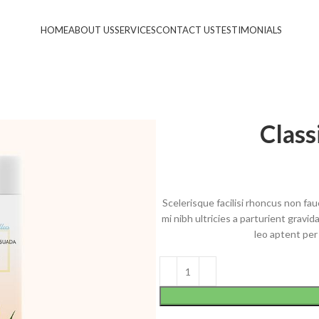
HOME
ABOUT US
SERVICES
CONTACT US
TESTIMONIALS
Class
Scelerisque facilisi rhoncus non fa
mi nibh ultricies a parturient gravi
leo aptent per 