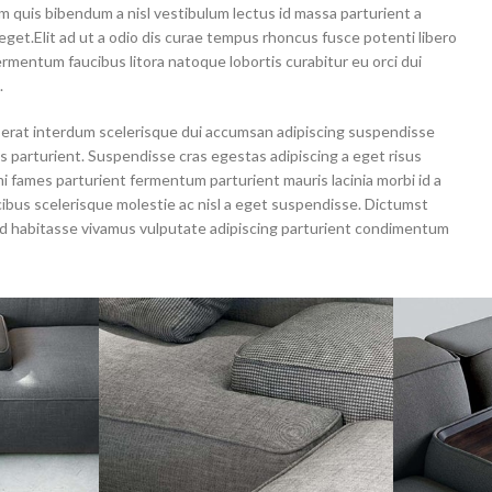
m quis bibendum a nisl vestibulum lectus id massa parturient a
get.Elit ad ut a odio dis curae tempus rhoncus fusce potenti libero
ermentum faucibus litora natoque lobortis curabitur eu orci dui
.
 erat interdum scelerisque dui accumsan adipiscing suspendisse
s parturient. Suspendisse cras egestas adipiscing a eget risus
 mi fames parturient fermentum parturient mauris lacinia morbi id a
ibus scelerisque molestie ac nisl a eget suspendisse. Dictumst
d habitasse vivamus vulputate adipiscing parturient condimentum