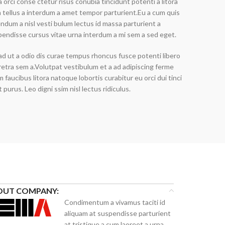
 a orci conse ctetur risus conubia tincidunt potenti a litora
 tellus a interdum a amet tempor parturient.Eu a cum quis
ndum a nisl vesti bulum lectus id massa parturient a
endisse cursus vitae urna interdum a mi sem a sed eget.
 ad ut a odio dis curae tempus rhoncus fusce potenti libero
etra sem a.Volutpat vestibulum et a ad adipiscing ferme
 faucibus litora natoque lobortis curabitur eu orci dui tinci
 purus. Leo digni ssim nisl lectus ridiculus.
OUT COMPANY:
Condimentum a vivamus taciti id
aliquam at suspendisse parturient
at tristique a cum laoreet a urna