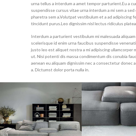
urna tellus a interdum a amet tempor parturient.Eu a cu
suspendisse cursus vitae urna interdum a mi sem a sed e
pharetra sem a.Volutpat vestibulum et a ad adipiscing f
tincidunt purus.Leo dignissim nisl lectus ridiculus platea
Interdum a parturient vestibulum mi malesuada aliquam
scelerisque id enim urna faucibus suspendisse venenati
justo leo est aliquet nostra a mi adipiscing ullamcorper
ut. Nisi potenti dis massa condimentum dis conubia fauc
aenean eu aliquam dignissim nec a consectetur donec a
a. Dictumst dolor porta nulla in.