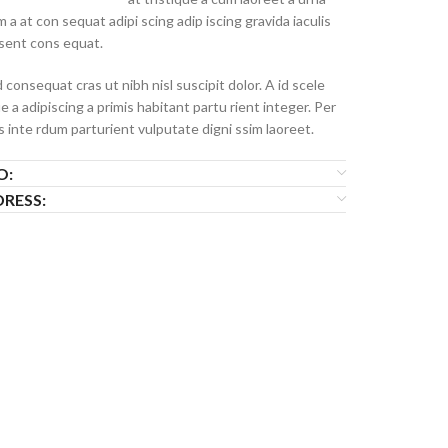
 a at con sequat adipi scing adip iscing gravida iaculis
sent cons equat.
 consequat cras ut nibh nisl suscipit dolor. A id scele
e a adipiscing a primis habitant partu rient integer. Per
s inte rdum parturient vulputate digni ssim laoreet.
O:
RESS: