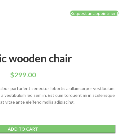
Request an appointment
ic wooden chair
$
299.00
ucibus parturient senectus lobortis a ullamcorper vestibulum
da a vestibulum leo sem in. Est cum torquent mi in scelerisque
at vitae ante eleifend mollis adipiscing.
ADD TO CART